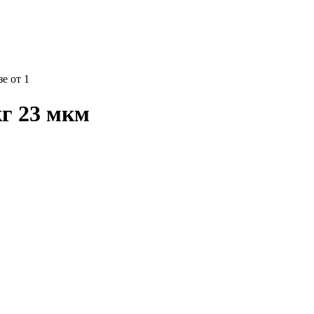
е от 1
г 23 мкм